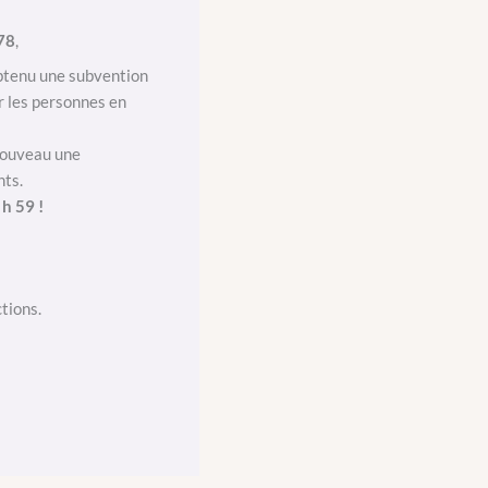
78
,
obtenu une subvention
r les personnes en
 nouveau une
nts.
 h 59 !
ctions.