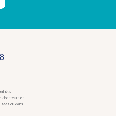
8
ent des
ns chanteurs en
lisées ou dans