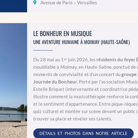
Avenue de Paris – Versailles
LE BONHEUR EN MUSIQUE
UNE AVENTURE HUMAINE À MOIMAY (HAUTE-SAÔNE)
Du 28 mai au 1ᵉʳ juin 2026, les
résidents du foyer
inoubliable à Moimay, en Haute-Saône, ponctué de ré
moments de convivialité et d’un concert du
groupe
Journée du Bonheur
. Porté par l’association Mus
Estelle Briquet (intervenante et coordinatrice péda
illustre comment la musicothérapie renforce la conf
et le sentiment d’appartenance. Entre pique-niques 
quiz culturel et montée sur scène devant un public 
trouver sa place et révéler ses talents.
DÉTAILS ET PHOTOS DANS NOTRE ARTICLE