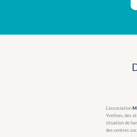
L’association
Mu
Yvelines
, des a
situation de ha
des centres soc