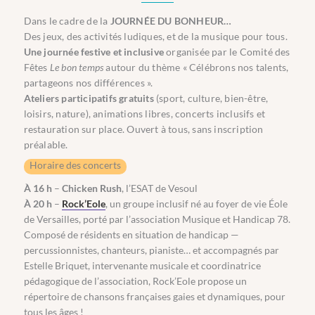
Dans le cadre de la
JOURNÉE DU BONHEUR…
Des jeux, des activités ludiques, et de la musique pour tous.
Une journée festive et inclusive
organisée par le Comité des
Fêtes
Le bon temps
autour du thème « Célébrons nos talents,
partageons nos différences ».
Ateliers participatifs gratuits
(sport, culture, bien-être,
loisirs, nature), animations libres, concerts inclusifs et
restauration sur place. Ouvert à tous, sans inscription
préalable.
Horaire des concerts
À 16 h
–
Chicken Rush
, l’ESAT de Vesoul
À 20 h
–
Rock’Eole
, un groupe inclusif né au foyer de vie Éole
de Versailles, porté par l’association Musique et Handicap 78.
Composé de résidents en situation de handicap —
percussionnistes, chanteurs, pianiste… et accompagnés par
Estelle Briquet, intervenante musicale et coordinatrice
pédagogique de l’association, Rock’Eole propose un
répertoire de chansons françaises gaies et dynamiques, pour
tous les âges !