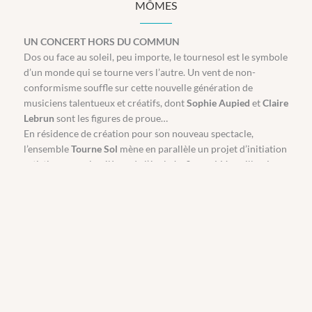
MÔMES
UN CONCERT HORS DU COMMUN
Dos ou face au soleil, peu importe, le tournesol est le symbole
d’un monde qui se tourne vers l’autre. Un vent de non-
conformisme souffle sur cette nouvelle génération de
musiciens talentueux et créatifs, dont
Sophie Aupied
et
Claire
Lebrun
sont les figures de proue…
En résidence de création pour son nouveau spectacle,
l’ensemble
Tourne Sol
mène en parallèle un projet d’initiation
artistique avec les élèves de l’école
La Source
à Versailles. Le
duo partage aussi son approche pluridisciplinaire avec les
élèves du conservatoire. C’est l’œil complice et la moue
espiègle que ces deux amies dévoilent leurs morceaux aux
mélodies colorées et entraînantes.
Salle Delavaud, Maison de quartier de Porchefontaine (86, rue Yves Le Coz à
Versailles).