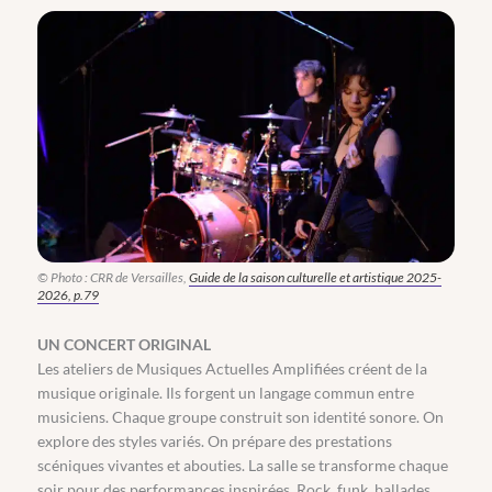
© Photo : CRR de Versailles,
Guide de la saison culturelle et artistique 2025-
2026, p.79
UN CONCERT ORIGINAL
Les ateliers de Musiques Actuelles Amplifiées créent de la
musique originale. Ils forgent un langage commun entre
musiciens. Chaque groupe construit son identité sonore. On
explore des styles variés. On prépare des prestations
scéniques vivantes et abouties. La salle se transforme chaque
soir pour des performances inspirées. Rock, funk, ballades,