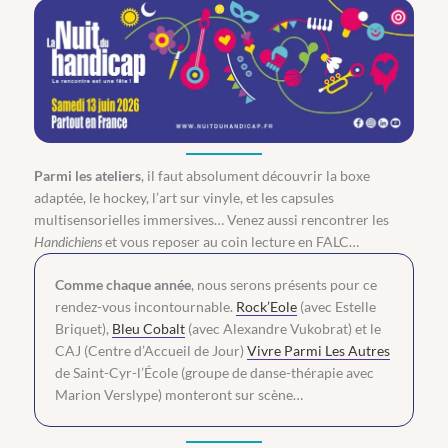
Parmi les ateliers
, il faut absolument découvrir la boxe
adaptée, le hockey, l’art sur vinyle, et les capsules
multisensorielles immersives… Venez aussi rencontrer les
Handichiens
et vous reposer au coin lecture en FALC…
Comme chaque année
, nous serons présents pour ce
rendez-vous incontournable.
Rock’Eole
(avec Estelle
Briquet),
Bleu Cobalt
(avec Alexandre Vukobrat) et le
CAJ (Centre d’Accueil de Jour)
Vivre Parmi Les Autres
de Saint-Cyr-l’École (groupe de danse-thérapie avec
Marion Verslype) monteront sur scène…