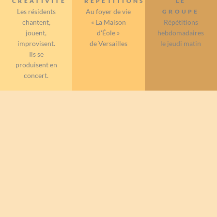
CREATIVITÉ
RÉPÉTITIONS
LE
Les résidents
Au foyer de vie
GROUPE
chantent,
« La Maison
Répétitions
jouent,
d'Éole »
hebdomadaires
improvisent.
de Versailles
le jeudi matin
Ils se
produisent en
concert.