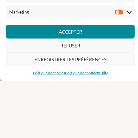
INSCRIPTION A LA NEWSLETTER
Marketing
Market
Recevez des informations sur nos prochains événéments
ACCEPTER
REFUSER
ENREGISTRER LES PRÉFÉRENCES
Nom
&
prénom
Politique de cookies
Politique de confidentialité
Votre
Email
INSCRIPTION