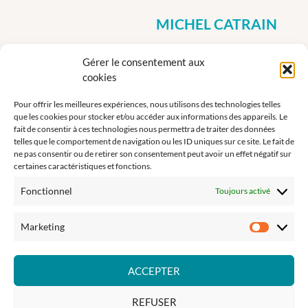
MICHEL CATRAIN
Michel Catrain a contribué à
Gérer le consentement aux
mettre en place le tout
cookies
premier site internet de
l’association. Il continue à
Pour offrir les meilleures expériences, nous utilisons des technologies telles
suivre et à soutenir les
que les cookies pour stocker et/ou accéder aux informations des appareils. Le
activités de Musique et
fait de consentir à ces technologies nous permettra de traiter des données
Handicap 78.
telles que le comportement de navigation ou les ID uniques sur ce site. Le fait de
ne pas consentir ou de retirer son consentement peut avoir un effet négatif sur
certaines caractéristiques et fonctions.
Fonctionnel
Toujours activé
Marketing
Marketi
ACCEPTER
REFUSER