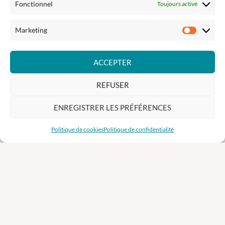
Fonctionnel
Toujours activé
Recevez des informations sur nos prochains événéments
Marketing
Marketi
ACCEPTER
REFUSER
Nom
&
ENREGISTRER LES PRÉFÉRENCES
prénom
Votre
Politique de cookies
Politique de confidentialité
Email
INSCRIPTION