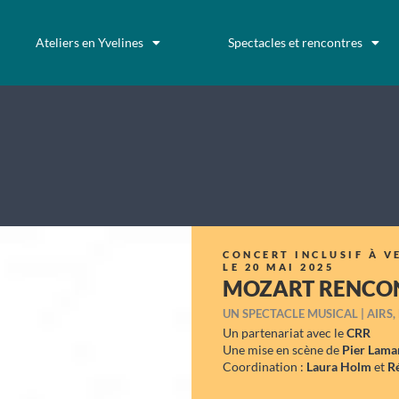
Ateliers en Yvelines
Spectacles et rencontres
CONCERT INCLUSIF À V
LE 20 MAI 2025
MOZART RENCONT
UN SPECTACLE MUSICAL | AIRS,
Un partenariat avec le
CRR
Une mise en scène de
Pier Lama
Coordination :
Laura Holm
et
R