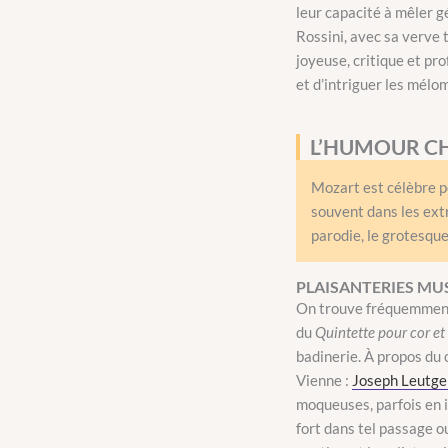
leur capacité à mêler g
Rossini
, avec sa verve 
joyeuse, critique et pro
et d’intriguer les mélo
L’HUMOUR CH
Mozart est célèbre po
souvent dans les extr
parodie, le grotesque
PLAISANTERIES MUS
On trouve fréquemment c
du
Quintette pour cor et
badinerie. À propos du 
Vienne :
Joseph Leutge
moqueuses, parfois en it
fort dans tel passage ou