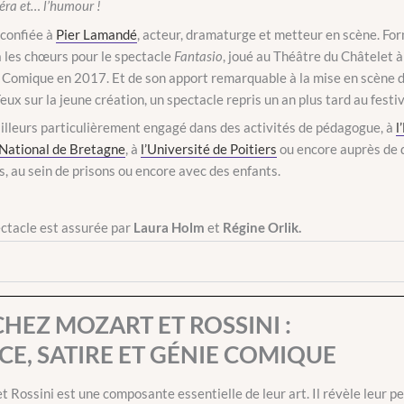
péra et… l’humour !
 confiée à
Pier Lamandé
, acteur, dramaturge et metteur en scène. For
ea les chœurs pour le spectacle
Fantasio
, joué au Théâtre du Châtelet à 
 Comique en 2017. Et de son apport remarquable à la mise en scène 
Feux sur la jeune création, un spectacle repris un an plus tard au festi
ailleurs particulièrement engagé dans des activités de pédagogue, à
l
National de Bretagne
, à
l’Université de Poitiers
ou encore auprès de d
, au sein de prisons ou encore avec des enfants.
ctacle est assurée par
Laura Holm
et
Régine Orlik.
HEZ MOZART ET ROSSINI :
CE, SATIRE ET GÉNIE COMIQUE
 Rossini est une composante essentielle de leur art. Il révèle leur p