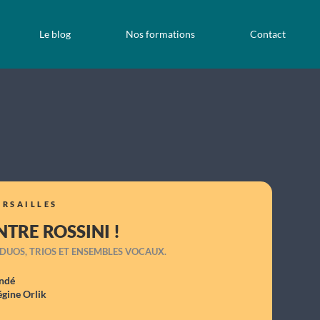
Le blog
Nos formations
Contact
ERSAILLES
RE ROSSINI !
 DUOS, TRIOS ET ENSEMBLES VOCAUX.
ndé
égine Orlik