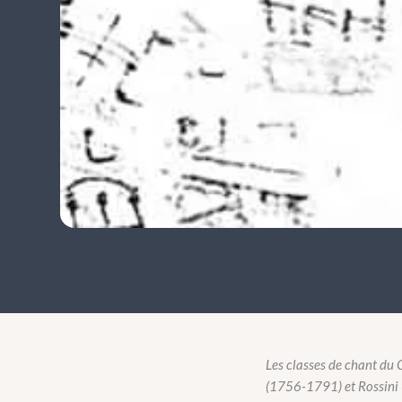
Les classes de chant du 
(1756-1791) et Rossini (