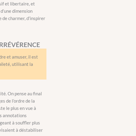
f et libertaire, et
e d’une dimension
e de charmer, d’inspirer
IRRÉVÉRENCE
re et amuser, il est
leté, utilisant la
ité. On pense au final
s de l’ordre de la
te le plus en vue à
es annotations
ageant à souffler plus
visaient à déstabiliser