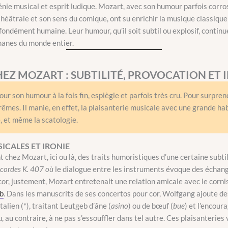
énie musical et esprit ludique.
Mozart
, avec son humour parfois corrosi
théâtrale et son sens du comique, ont su enrichir la musique classiqu
fondément humaine. Leur humour, qu’il soit subtil ou explosif, continu
manes du monde entier.
EZ MOZART : SUBTILITÉ, PROVOCATION ET 
ur son humour à la fois fin, espiègle et parfois très cru. Pour surprend
êmes. Il manie, en effet, la plaisanterie musicale avec une grande habi
, et même la scatologie.
ICALES ET IRONIE
hez Mozart, ici ou là, des traits humoristiques d’une certaine subtil
 cordes K. 407 où
le dialogue entre les instruments évoque des échange
cor, justement, Mozart entretenait une relation amicale avec le cornis
b
. Dans les manuscrits de ses concertos pour cor, Wolfgang ajoute d
alien (*), traitant Leutgeb d’âne (
asino
) ou de bœuf (
bue
) et l’encour
, au contraire, à ne pas s’essouffler dans tel autre. Ces plaisanteries 