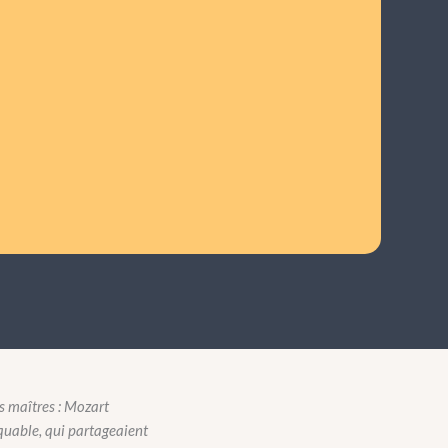
s maîtres : Mozart
quable, qui partageaient