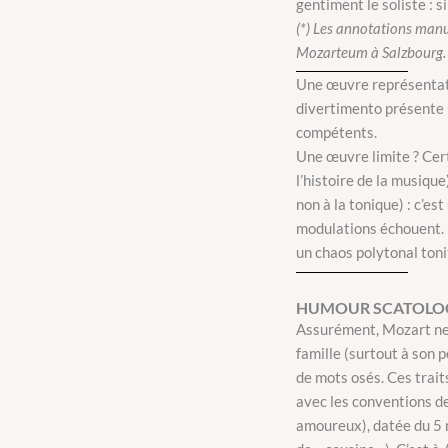
gentiment le soliste : s
(*) Les annotations manu
Mozarteum à Salzbourg.
Une œuvre représentat
divertimento présente u
compétents.
Une œuvre limite ? Cert
l’histoire de la musiq
non à la tonique) : c’es
modulations échouent. L
un chaos polytonal toni
HUMOUR SCATOLOG
Assurément, Mozart ne 
famille (surtout à son 
de mots osés. Ces trait
avec les conventions d
amoureux), datée du 5 n