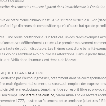
imple taquinerie.
scrites des concertos pour cor figurent dans les archives de la Fondation
ive de cette forme d’humour est
La plaisanterie musicale
K. 522 (daté
n florilège d’erreurs de composition qui n’a d’autre but que de parod
es. Une réelle bouffonnerie ? En tout cas, un des rares exemples art
ue) d’une œuvre délibérément « ratée ». Le premier mouvement commen
t une faute de goût indiscutable. Les thèmes sont d’une banalité exemp
es violons semblent avoir oublié les altérations. Dans le
presto
final,
truant. Voilà donc l’humour « extrême » de Mozart.
IQUE ET LANGAGE CRU
dédaigne pas l’humour grossier, notamment dans sa correspondance pr
père, mais également à sa mère, sa sœur…). Il emploie des expressions
s, loin d’être anecdotiques, témoignent de son esprit libre et provoca
e son temps.
Une lettre à sa cousine
, Maria Anna Thekla Mozart (dont
ovembre 1777, illustre parfaitement cette tendance (« Lettres à Bäs